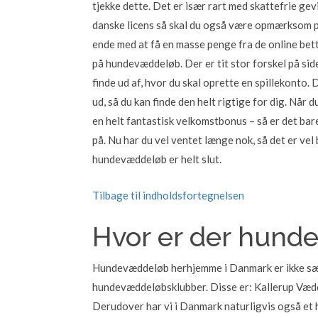
tjekke dette. Det er især rart med skattefrie ge
danske licens så skal du også være opmærksom p
ende med at få en masse penge fra de online betti
på hundevæddeløb. Der er tit stor forskel på sid
finde ud af, hvor du skal oprette en spillekonto.
ud, så du kan finde den helt rigtige for dig. Når d
en helt fantastisk velkomstbonus – så er det bar
på. Nu har du vel ventet længe nok, så det er ve
hundevæddeløb er helt slut.
Tilbage til indholdsfortegnelsen
Hvor er der hund
Hundevæddeløb herhjemme i Danmark er ikke særl
hundevæddeløbsklubber. Disse er: Kallerup Væ
Derudover har vi i Danmark naturligvis også e