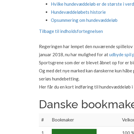
Hvilke hundevæddeløb er de største i ver
Hundevæddeløbets historie
Opsummering om hundevæddeløb
Tilbage til indholdsfortegnelsen
Regeringen har lempet den nuværende spillelov fr
januar 2018, nu har mulighed for at
udbyde spil 
Sportsgrene som der er blevet åbnet op for er
Og med det nye marked kan danskerne kun håbe p
seriøs hundebetting.
Her får du en kort indføring til hundevæddeløb i
Danske bookmak
#
Bookmaker
Velko
1
100 %