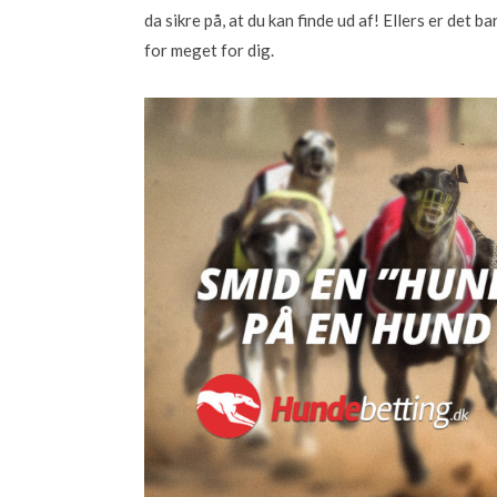
da sikre på, at du kan finde ud af! Ellers er det 
for meget for dig.