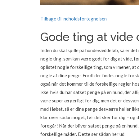
Tilbage til indholdsfortegnelsen
Gode ting at vid
Inden du skal spille på hundevæddeløb, så er det 
nogle ting, som kan være godt for dig at vide, f
oplistet nogle forskellige ting, som vi mener, at
nogle af dine penge. Fordi der findes nogle for
også når det kommer til de forskellige regler ho
ikke, hvis du har satset penge på en hund, der all
være super ærgerligt for dig, men det er desværr
med i løbet, så er dine penge desværre heller ikke
klar over sådan noget, før det sker for dig – og 
foregår! Når der bliver satset penge på en hund,
forskellige måder. Dette ser sådan her ud: