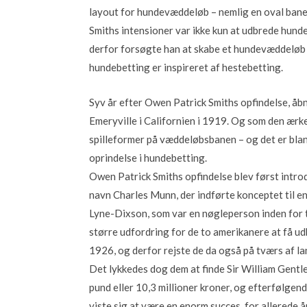
layout for hundevæddeløb – nemlig en oval bane
Smiths intensioner var ikke kun at udbrede hund
derfor forsøgte han at skabe et hundevæddeløb 
hundebetting er inspireret af hestebetting.
Syv år efter Owen Patrick Smiths opfindelse, å
Emeryville i Californien i 1919. Og som den ærke
spilleformer på væddeløbsbanen – og det er bland
oprindelse i hundebetting.
Owen Patrick Smiths opfindelse blev først intro
navn Charles Munn, der indførte konceptet til 
Lyne-Dixson, som var en nøgleperson inden for tr
større udfordring for de to amerikanere at få udb
1926, og derfor rejste de da også på tværs af la
Det lykkedes dog dem at finde Sir William Gentle, 
pund eller 10,3 millioner kroner, og efterfølgen
viste sig at være en enorm succes, for allerede