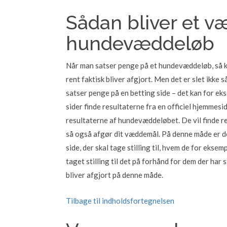
Sådan bliver et væ
hundevæddeløb
Når man satser penge på et hundevæddeløb, så k
rent faktisk bliver afgjort. Men det er slet ikke 
satser penge på en betting side – det kan for ek
sider finde resultaterne fra en officiel hjemmesi
resultaterne af hundevæddeløbet. De vil finde re
så også afgør dit væddemål. På denne måde er det 
side, der skal tage stilling til, hvem de for ekse
taget stilling til det på forhånd for dem der har
bliver afgjort på denne måde.
Tilbage til indholdsfortegnelsen